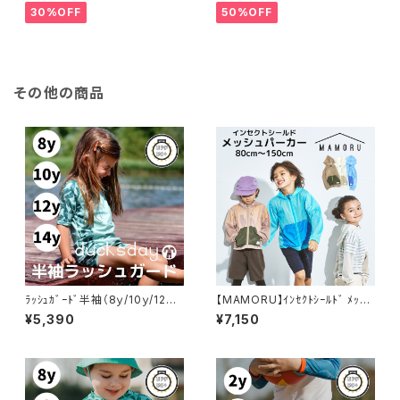
30%OFF
50%OFF
その他の商品
ﾗｯｼｭｶﾞｰﾄﾞ半袖（8ｙ/10ｙ/12ｙ/1
【MAMORU】ｲﾝｾｸﾄｼｰﾙﾄﾞ ﾒｯｼｭ
4ｙ）【ducksday】
ﾊﾟｰｶｰ（80～150cm）
¥5,390
¥7,150