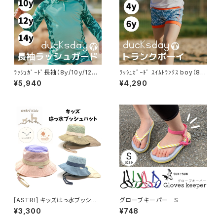
ﾗｯｼｭｶﾞｰﾄﾞ長袖（8ｙ/10ｙ/12ｙ/
ﾗｯｼｭｶﾞｰﾄﾞ ｽｲﾑﾄﾗﾝｸｽ boy（8ｙ/
14ｙ）【ducksday】
10ｙ/ 12ｙ）【ducksday】
¥5,940
¥4,290
[ASTRI] キッズはっ水ブッシュ
グローブキーパー S
ハット
¥3,300
¥748