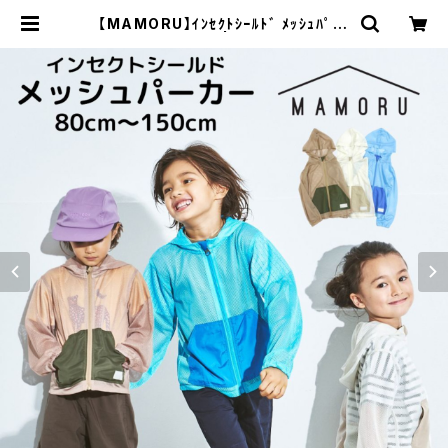
【MAMORU】ｲﾝｾｸﾄｼｰﾙﾄﾞ ﾒｯｼｭﾊﾟｰｶ
ｰ（80～150cm） | インポートこども
ふく UTSun