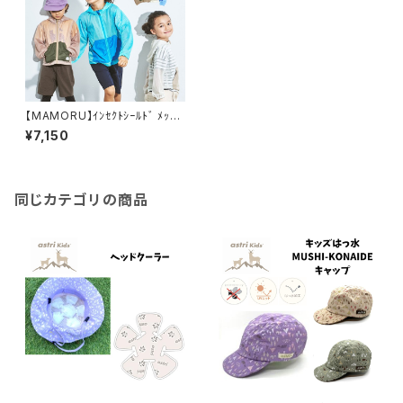
【MAMORU】ｲﾝｾｸﾄｼｰﾙﾄﾞ ﾒｯｼｭ
ﾊﾟｰｶｰ（80～150cm）
¥7,150
同じカテゴリの商品