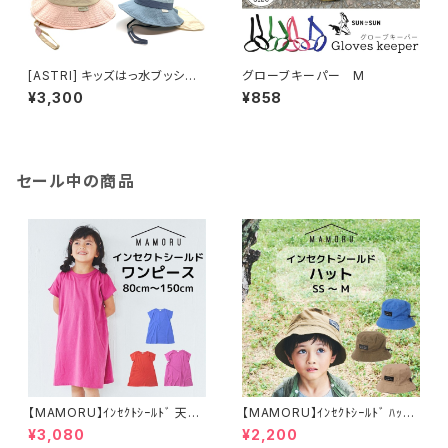
[ASTRI] キッズはっ水ブッシュ
グローブキーパー M
ハット
¥3,300
¥858
セール中の商品
【MAMORU】ｲﾝｾｸﾄｼｰﾙﾄﾞ 天竺
【MAMORU】ｲﾝｾｸﾄｼｰﾙﾄﾞ ﾊｯﾄ
ﾜﾝﾋﾟｰｽ（80～150cm）
（SS～M）
¥3,080
¥2,200