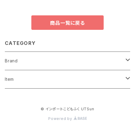
商品一覧に戻る
CATEGORY
Brand
astri
Item
MAMORU
Tops
© インポートこどもふく UTSun
Sun to Sun
Bottoms
Powered by
Socks