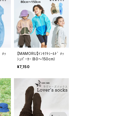
 ﾒｯ
【MAMORU】ｲﾝｾｸﾄｼｰﾙﾄﾞ ﾒｯ
ｼｭﾊﾟｰｶｰ（80～150cm）
¥7,150