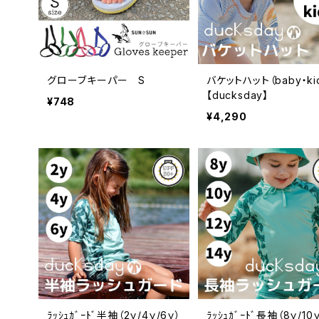
グローブキーパー S
バケットハット（baby・ki
【ducksday】
¥748
¥4,290
ﾗｯｼｭｶﾞｰﾄﾞ半袖（2ｙ/4ｙ/6ｙ）
ﾗｯｼｭｶﾞｰﾄﾞ長袖（8ｙ/10ｙ