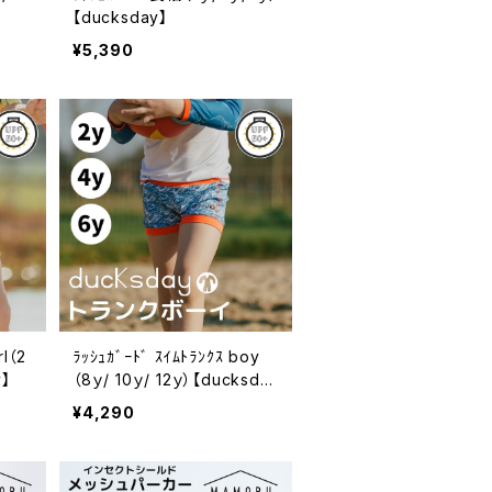
【ducksday】
¥5,390
rl（2
ﾗｯｼｭｶﾞｰﾄﾞ ｽｲﾑﾄﾗﾝｸｽ boy
y】
（8ｙ/ 10ｙ/ 12ｙ）【ducksda
y】
¥4,290