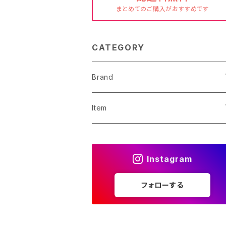
まとめてのご購入がおすすめです
CATEGORY
Brand
astri
Item
MAMORU
Tops
Instagram
Sun to Sun
Bottoms
フォローする
Socks