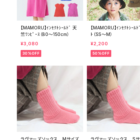
【MAMORU】ｲﾝｾｸﾄｼｰﾙﾄﾞ 天
【MAMORU】ｲﾝｾｸﾄｼｰﾙﾄﾞ
竺ﾜﾝﾋﾟｰｽ（80～150cm）
ﾄ（SS～M）
¥3,080
¥2,200
30%OFF
50%OFF
ラヴァーズソックス Mサイズ
ラヴァーズソックス Sサ