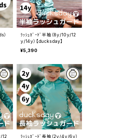
ds）
ﾗｯｼｭｶﾞｰﾄﾞ半袖（8ｙ/10ｙ/12
ｙ/14ｙ）【ducksday】
¥5,390
/12
ﾗｯｼｭｶﾞｰﾄﾞ長袖（2ｙ/4ｙ/6ｙ）